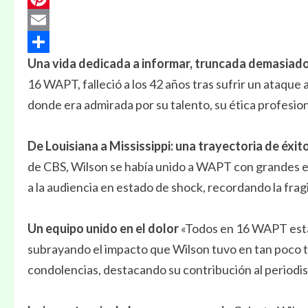
Pinterest
Email
Una vida dedicada a informar, truncada demasiad
Compartir
16 WAPT, falleció a los 42 años tras sufrir un ataque
donde era admirada por su talento, su ética profesion
De Louisiana a Mississippi: una trayectoria de éxit
de CBS, Wilson se había unido a WAPT con grandes ex
a la audiencia en estado de shock, recordando la fragil
Un equipo unido en el dolor
«Todos en 16 WAPT estam
subrayando el impacto que Wilson tuvo en tan poco t
condolencias, destacando su contribución al periodi