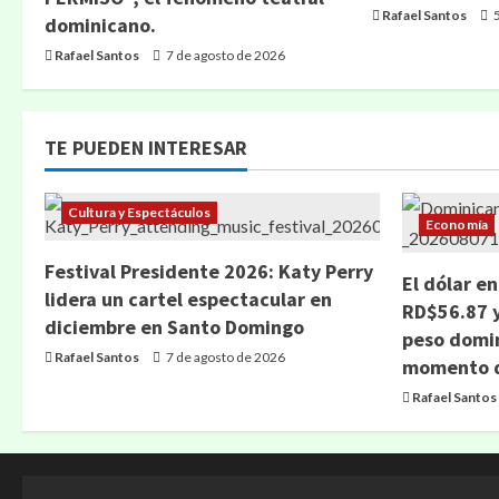
Rafael Santos
5
dominicano.
Rafael Santos
7 de agosto de 2026
TE PUEDEN INTERESAR
Cultura y Espectáculos
Economía
Festival Presidente 2026: Katy Perry
El dólar e
lidera un cartel espectacular en
RD$56.87 y
diciembre en Santo Domingo
peso domin
Rafael Santos
7 de agosto de 2026
momento d
Rafael Santos