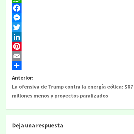
WhatsApp
Facebook
Messenger
Twitter
LinkedIn
Pinterest
Email
Compartir
N
Anterior:
La ofensiva de Trump contra la energía eólica: $67
a
millones menos y proyectos paralizados
v
e
Deja una respuesta
g