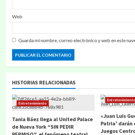
a
Web
d
a
Guarda mi nombre, correo electrónico y web en este nav
s
HISTORIAS RELACIONADAS
Entretenimient
Entretenimiento
«Juan Luis Gue
Tania Báez llega al United Palace
Patria’ darán 
de Nueva York “SIN PEDIR
Juegos Centr
PERMISO”, el fenómeno teatral