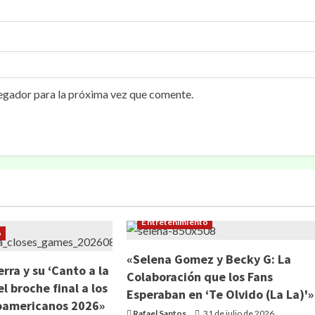
egador para la próxima vez que comente.
Entretenimiento
o
«Selena Gomez y Becky G: La
rra y su ‘Canto a la
Colaboración que los Fans
el broche final a los
Esperaban en ‘Te Olvido (La La)'»
oamericanos 2026»
Rafael Santos
31 de julio de 2026