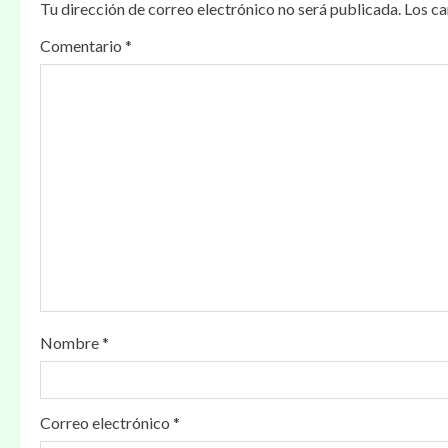
Tu dirección de correo electrónico no será publicada.
Los c
a
Comentario
*
c
i
ó
n
d
e
e
Nombre
*
n
t
Correo electrónico
*
r