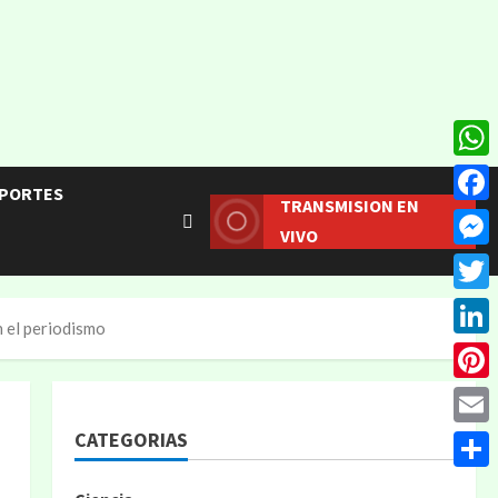
What
PORTES
TRANSMISION EN
Face
VIVO
Mess
Twitt
n el periodismo
Linke
Pinte
CATEGORIAS
Email
Compa