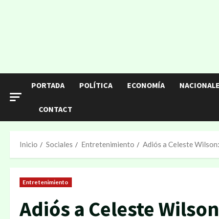
Saltar
al
contenido
PORTADA
POLÍTICA
ECONOMÍA
NACIONAL
CONTACT
Inicio
Sociales
Entretenimiento
Adiós a Celeste Wilson:
Entretenimiento
Adiós a Celeste Wilso