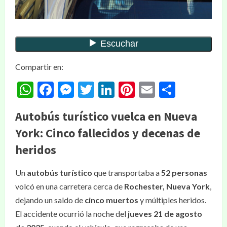
Compartir en:
WhatsApp
Facebook
Messenger
Twitter
LinkedIn
Pinterest
Email
Compar
Autobús turístico vuelca en Nueva
York: Cinco fallecidos y decenas de
heridos
Un
autobús turístico
que transportaba a
52 personas
volcó en una carretera cerca de
Rochester, Nueva York
,
dejando un saldo de
cinco muertos
y múltiples heridos.
El accidente ocurrió la noche del
jueves 21 de agosto