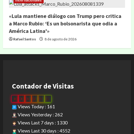
Internacionales
«Lula mantiene diálogo con Trump pero critica
a Marco Rubio: ‘Es un bolsonarista que odia a
América Latina'»
Rafael Santos
8 de agosto de 2026
Contador de Visitas
0
3
1
2
1
2
Views Today : 161
Views Yesterday : 262
Views Last 7 days : 1330
Views Last 30 days : 4552