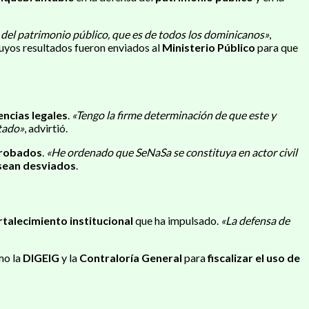
a del patrimonio público, que es de todos los dominicanos»
,
uyos resultados fueron enviados al
Ministerio Público
para que
ncias legales
.
«Tengo la firme determinación de que este y
stado»
, advirtió.
 robados
.
«He ordenado que SeNaSa se constituya en actor civil
 sean desviados
.
rtalecimiento institucional
que ha impulsado.
«La defensa de
mo la
DIGEIG
y la
Contraloría General
para
fiscalizar el uso de