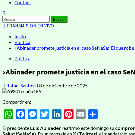
Contact
TRANSMISION EN VIVO
Inicio
Política
«Abinader promete justicia en el caso SeNaSa: ‘El que robe 
Política
«Abinader promete justicia en el caso SeNa
Rafael Santos
8 de diciembre de 2025
Compartir en:
WhatsApp
Facebook
Messenger
Twitter
LinkedIn
Pinterest
Email
Compart
El presidente
Luis Abinader
reafirmó este domingo su
compromi
Salud (SeNaSa)
. En un mensaje en
X (Twitter)
, el mandatario as