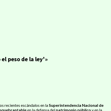
el peso de la ley'»
 los recientes escándalos en la
Superintendencia Nacional de
inquebrantable
en la defensa del
patrimonio público
y en la